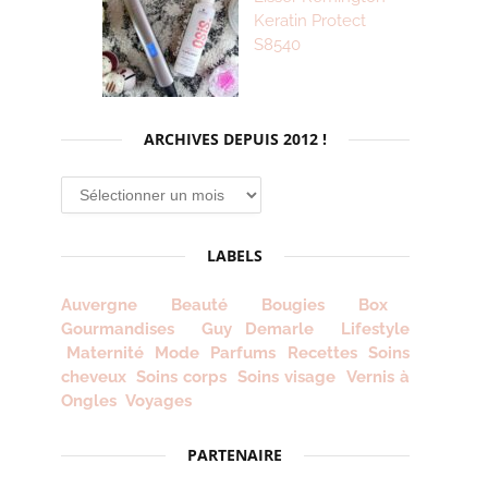
Keratin Protect
S8540
ARCHIVES DEPUIS 2012 !
Archives
depuis
2012
LABELS
!
Auvergne
Beauté
Bougies
Box
Gourmandises
Guy Demarle
Lifestyle
Maternité
Mode
Parfums
Recettes
Soins
cheveux
Soins corps
Soins visage
Vernis à
Ongles
Voyages
PARTENAIRE