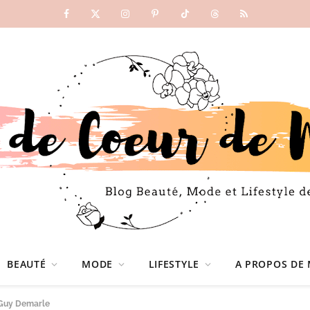
Facebook
X
Instagram
Pinterest
TikTok
Threads
RSS
(Twitter)
BEAUTÉ
MODE
LIFESTYLE
A PROPOS DE 
s Guy Demarle