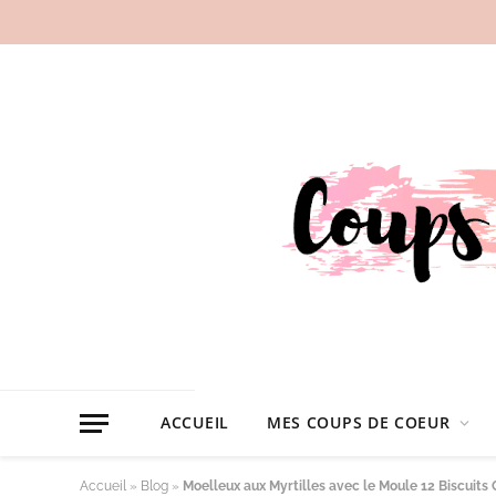
ACCUEIL
MES COUPS DE COEUR
Accueil
»
Blog
»
Moelleux aux Myrtilles avec le Moule 12 Biscuit