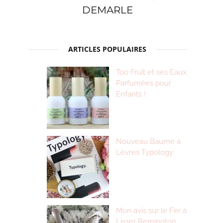
DEMARLE
ARTICLES POPULAIRES
Too Fruit et ses Eaux
Parfumées pour
Enfants !
Nouveau Baume à
Lèvres Typology
Mon avis sur le Fer à
Lisser Remington