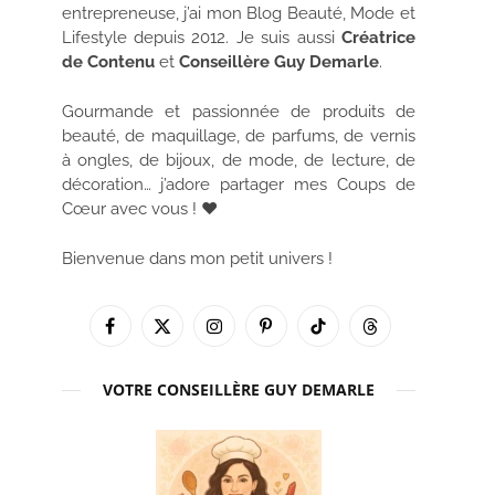
entrepreneuse, j’ai mon Blog Beauté, Mode et
Lifestyle depuis 2012. Je suis aussi
Créatrice
de Contenu
et
Conseillère Guy Demarle
.
Gourmande et passionnée de produits de
beauté, de maquillage, de parfums, de vernis
à ongles, de bijoux, de mode, de lecture, de
décoration… j’adore partager mes Coups de
Cœur avec vous ! ♥
Bienvenue dans mon petit univers !
Facebook
X
Instagram
Pinterest
TikTok
Threads
(Twitter)
VOTRE CONSEILLÈRE GUY DEMARLE