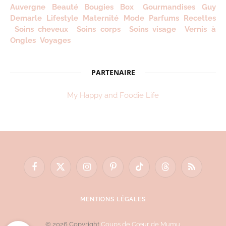
Auvergne
Beauté
Bougies
Box
Gourmandises
Guy
Demarle
Lifestyle
Maternité
Mode
Parfums
Recettes
Soins cheveux
Soins corps
Soins visage
Vernis à
Ongles
Voyages
PARTENAIRE
My Happy and Foodie Life
Facebook
X
Instagram
Pinterest
TikTok
Threads
RSS
(Twitter)
MENTIONS LÉGALES
© 2026 Copyright
Coups de Cœur de Mumu
.