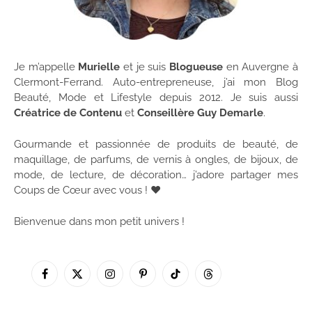
Je m’appelle
Murielle
et je suis
Blogueuse
en Auvergne à
Clermont-Ferrand. Auto-entrepreneuse, j’ai mon Blog
Beauté, Mode et Lifestyle depuis 2012. Je suis aussi
Créatrice de Contenu
et
Conseillère Guy Demarle
.
Gourmande et passionnée de produits de beauté, de
maquillage, de parfums, de vernis à ongles, de bijoux, de
mode, de lecture, de décoration… j’adore partager mes
Coups de Cœur avec vous ! ♥
Bienvenue dans mon petit univers !
Facebook
X
Instagram
Pinterest
TikTok
Threads
(Twitter)