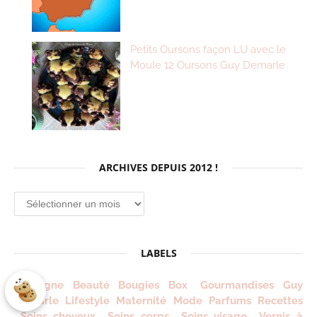
Petits Oursons façon LU avec le
Moule 12 Oursons Guy Demarle
ARCHIVES DEPUIS 2012 !
Archives
depuis
2012
!
LABELS
Auvergne
Beauté
Bougies
Box
Gourmandises
Guy
Demarle
Lifestyle
Maternité
Mode
Parfums
Recettes
Soins cheveux
Soins corps
Soins visage
Vernis à