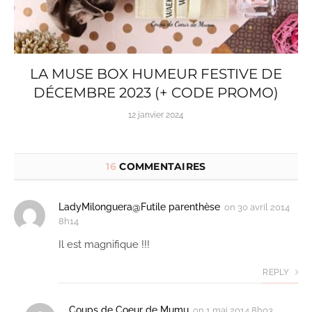
LA MUSE BOX HUMEUR FESTIVE DE
DÉCEMBRE 2023 (+ CODE PROMO)
12 janvier 2024
16
COMMENTAIRES
LadyMilonguera@Futile parenthèse
on
30 avril 2014
8h14
Il est magnifique !!!
REPLY
Coups de Coeur de Mumu
on
1 mai 2014 8h03