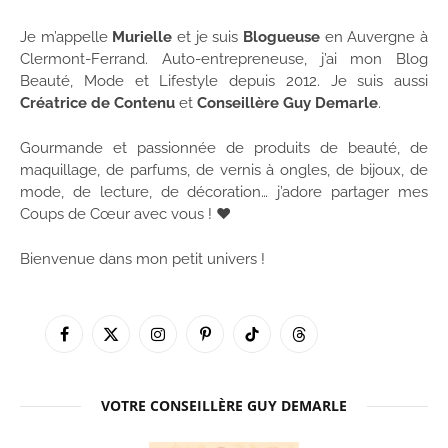
Je m’appelle
Murielle
et je suis
Blogueuse
en Auvergne à
Clermont-Ferrand. Auto-entrepreneuse, j’ai mon Blog
Beauté, Mode et Lifestyle depuis 2012. Je suis aussi
Créatrice de Contenu
et
Conseillère Guy Demarle
.
Gourmande et passionnée de produits de beauté, de
maquillage, de parfums, de vernis à ongles, de bijoux, de
mode, de lecture, de décoration… j’adore partager mes
Coups de Cœur avec vous ! ♥
Bienvenue dans mon petit univers !
Facebook
X
Instagram
Pinterest
TikTok
Threads
(Twitter)
VOTRE CONSEILLÈRE GUY DEMARLE