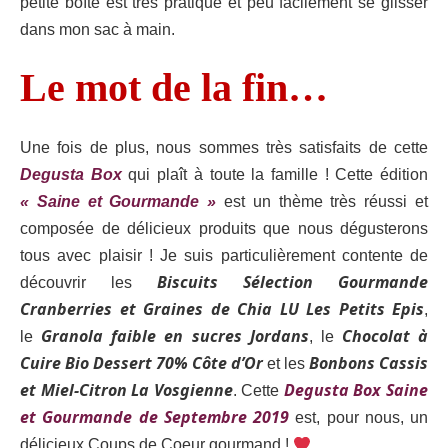
petite boîte est très pratique et peu facilement se glisser
dans mon sac à main.
Le mot de la fin…
Une fois de plus, nous sommes très satisfaits de cette
Degusta Box
qui plaît à toute la famille ! Cette édition
« Saine et Gourmande »
est un thème très réussi et
composée de délicieux produits que nous dégusterons
tous avec plaisir ! Je suis particulièrement contente de
Biscuits Sélection Gourmande
découvrir les
Cranberries et Graines de Chia LU Les Petits Epis
,
Granola faible en sucres Jordans
Chocolat à
le
, le
Cuire Bio Dessert 70% Côte d’Or
Bonbons Cassis
et les
et Miel-Citron La Vosgienne
Degusta Box Saine
. Cette
et Gourmande de Septembre 2019
est, pour nous, un
délicieux Coups de Coeur gourmand !