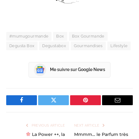
#mumugourmande
Box
Box Gourmande
Degusta Box
Degustabox
Gourmandises
Lifestyle
Me suivre sur Google News
Facebook
Twitter
Pinterest
Email
PREVIOUS ARTICLE
NEXT ARTICLE
La Power ++, la
Mmmm… le Parfum très