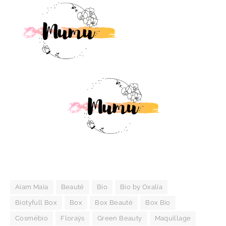
Aïam Maïa
Beauté
Bio
Bio by Oxalia
Biotyfull Box
Box
Box Beauté
Box Bio
Cosmébio
Floraÿs
Green Beauty
Maquillage