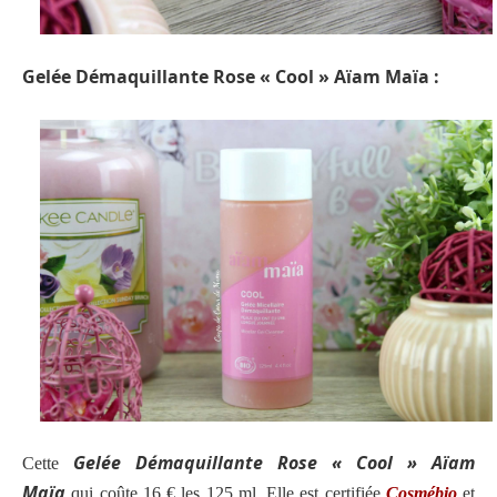
Gelée Démaquillante Rose « Cool » Aïam Maïa :
Gelée Démaquillante Rose « Cool » Aïam
Cette
Maïa
qui
coûte 16 € les 125 ml. Elle est certifiée
Cosmébio
et