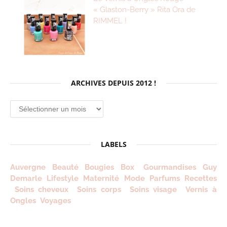
« Glaston-Berry » Rita Ora de
RIMMEL !
ARCHIVES DEPUIS 2012 !
Archives
depuis
2012
!
LABELS
Auvergne
Beauté
Bougies
Box
Gourmandises
Guy
Demarle
Lifestyle
Maternité
Mode
Parfums
Recettes
Soins cheveux
Soins corps
Soins visage
Vernis à
Ongles
Voyages