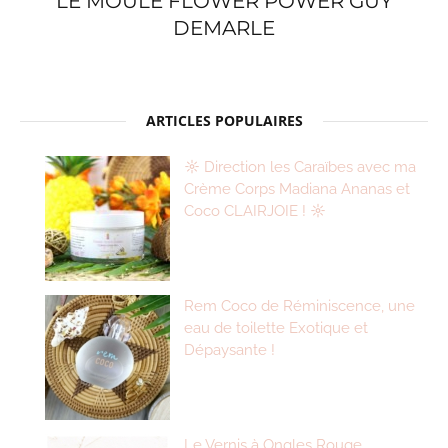
LE MOULE FLOWER POWER GUY
DEMARLE
ARTICLES POPULAIRES
☼ Direction les Caraïbes avec ma
Crème Corps Madiana Ananas et
Coco CLAIRJOIE ! ☼
Rem Coco de Réminiscence, une
eau de toilette Exotique et
Dépaysante !
Le Vernis à Ongles Rouge