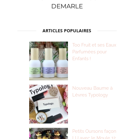
DEMARLE
ARTICLES POPULAIRES
Too Fruit et ses Eaux
Parfumées pour
Enfants !
Nouveau Baume à
Lèvres Typology
Petits Oursons façon
LU avec le Moule 12