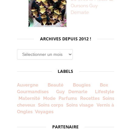
Oursons Guy
Demarle
ARCHIVES DEPUIS 2012 !
Archives
depuis
2012
LABELS
!
Auvergne
Beauté
Bougies
Box
Gourmandises
Guy Demarle
Lifestyle
Maternité
Mode
Parfums
Recettes
Soins
cheveux
Soins corps
Soins visage
Vernis à
Ongles
Voyages
PARTENAIRE