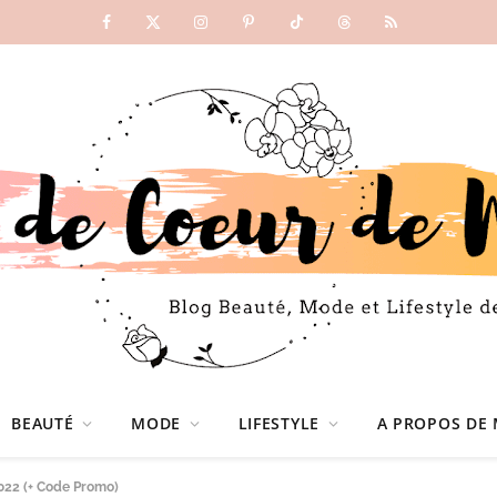
Facebook
X
Instagram
Pinterest
TikTok
Threads
RSS
(Twitter)
BEAUTÉ
MODE
LIFESTYLE
A PROPOS DE 
022 (+ Code Promo)