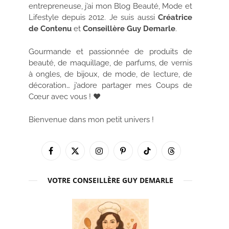
entrepreneuse, j’ai mon Blog Beauté, Mode et
Lifestyle depuis 2012. Je suis aussi
Créatrice
de Contenu
et
Conseillère Guy Demarle
.
Gourmande et passionnée de produits de
beauté, de maquillage, de parfums, de vernis
à ongles, de bijoux, de mode, de lecture, de
décoration… j’adore partager mes Coups de
Cœur avec vous ! ♥
Bienvenue dans mon petit univers !
Facebook
X
Instagram
Pinterest
TikTok
Threads
(Twitter)
VOTRE CONSEILLÈRE GUY DEMARLE