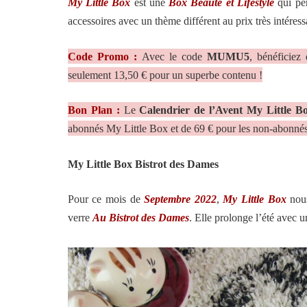
My Little Box
est une
Box Beauté et Lifestyle
qui per
accessoires avec un thème différent au prix très intéres
Code Promo :
Avec le code
MUMU5
, bénéficiez
seulement 13,50 € pour un superbe contenu !
Bon Plan :
Le
Calendrier de l’Avent My Little B
abonnés My Little Box et de 69 € pour les non-abonnés
My Little Box Bistrot des Dames
Pour ce mois de
Septembre 2022
,
My Little Box
nous
verre
Au Bistrot des Dames
. Elle prolonge l’été avec u