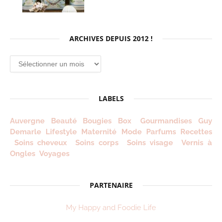
ARCHIVES DEPUIS 2012 !
Archives
depuis
2012
!
LABELS
Auvergne
Beauté
Bougies
Box
Gourmandises
Guy
Demarle
Lifestyle
Maternité
Mode
Parfums
Recettes
Soins cheveux
Soins corps
Soins visage
Vernis à
Ongles
Voyages
PARTENAIRE
My Happy and Foodie Life