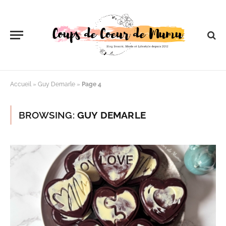
Accueil
»
Guy Demarle
»
Page 4
BROWSING:
GUY DEMARLE